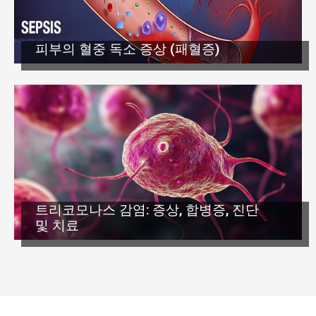
피부의 혈중 독소 증상 (패혈증)
트리코모나스 감염: 증상, 합병증, 진단
및 치료