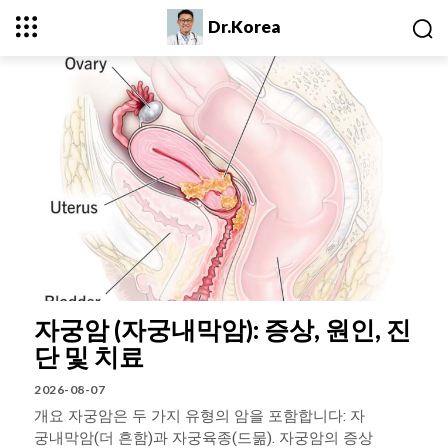
Dr.Korea
자궁암 (자궁내막암): 증상, 원인, 진
단 및 치료
2026-08-07
개요 자궁암은 두 가지 유형의 암을 포함합니다: 자
궁내막암(더 흔함)과 자궁육종(드묾). 자궁암의 증상