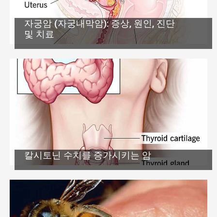
자궁암 (자궁내막암): 증상, 원인, 진단
및 치료
칼시토닌 수치를 증가시키는 암