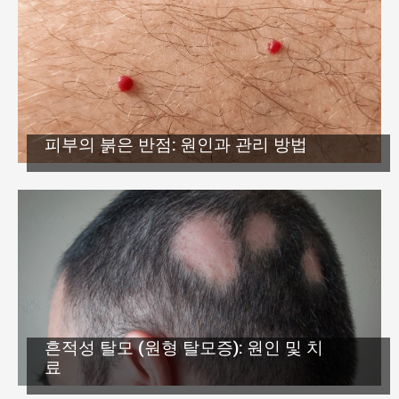
피부의 붉은 반점: 원인과 관리 방법
흔적성 탈모 (원형 탈모증): 원인 및 치
료