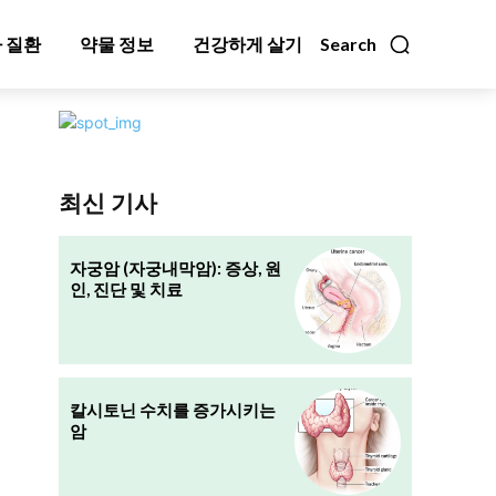
 질환
약물 정보
건강하게 살기
Search
최신 기사
자궁암 (자궁내막암): 증상, 원
인, 진단 및 치료
칼시토닌 수치를 증가시키는
암
집