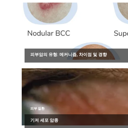
암
피부암의 유형: 메커니즘, 차이점 및 경향
피부 질환
기저 세포 암종