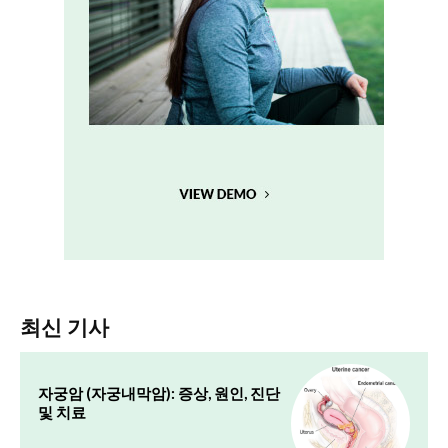
최신 기사
자궁암 (자궁내막암): 증상, 원인, 진단
및 치료