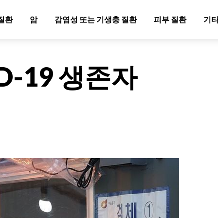
질환
암
감염성 또는 기생충 질환
피부 질환
기타
D-19 생존자