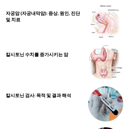
자궁암 (자궁내막암): 증상, 원인, 진단
및 치료
칼시토닌 수치를 증가시키는 암
칼시토닌 검사: 목적 및 결과 해석