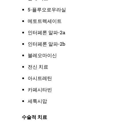
5-플루오로우라실
메토트렉세이트
인터페론 알파-2a
인터페론 알파-2b
블레오마이신
전신 치료
아시트레틴
카페시타빈
세툭시맙
수술적 치료