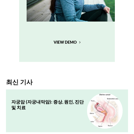
최신 기사
자궁암 (자궁내막암): 증상, 원인, 진단
및 치료