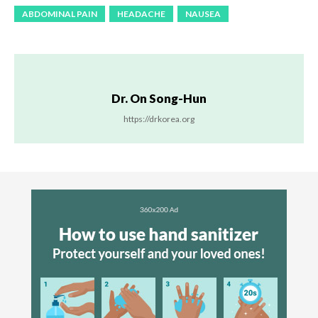
ABDOMINAL PAIN
HEADACHE
NAUSEA
Dr. On Song-Hun
https://drkorea.org