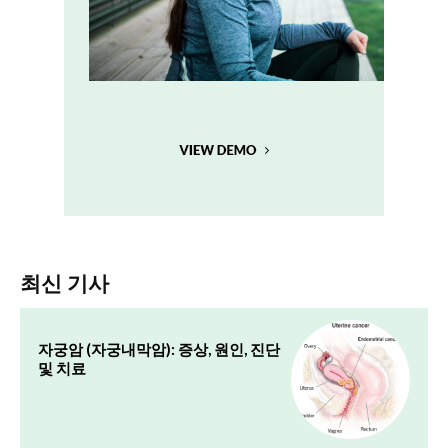
최신 기사
자궁암 (자궁내막암): 증상, 원인, 진단
및 치료