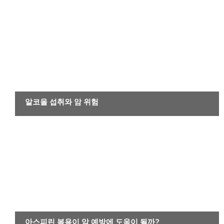
암
알코올 섭취와 암 위험
암
아스피린 복용이 암 예방에 도움이 될까?