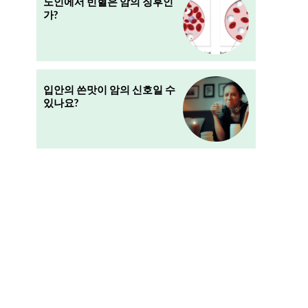
노인에서 빈혈은 암의 징후인
가?
입안의 쓴맛이 암의 신호일 수
있나요?
크