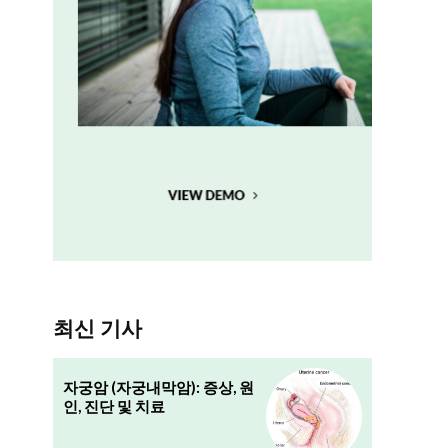
최신 기사
자궁암 (자궁내막암): 증상, 원
인, 진단 및 치료