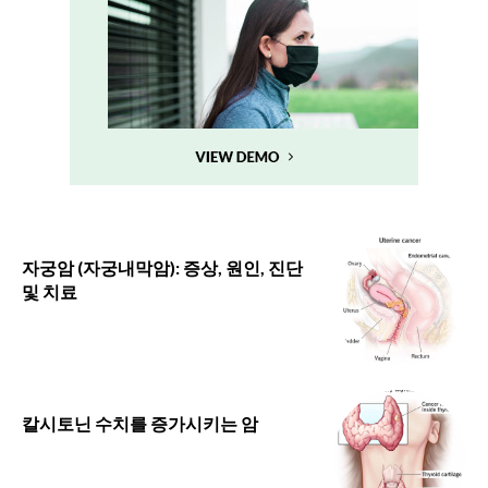
자궁암 (자궁내막암): 증상, 원인, 진단
및 치료
칼시토닌 수치를 증가시키는 암