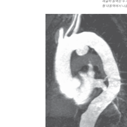
쇄골하 동맥은 두 
행 대동맥에서 나