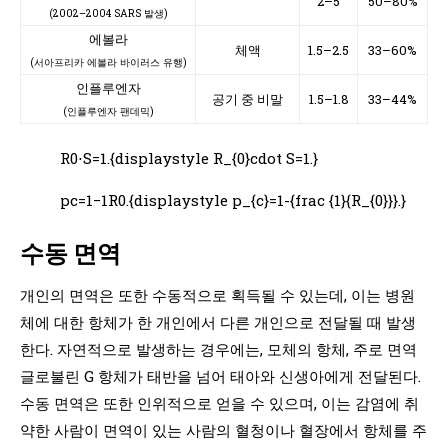
2–5
50–80%
(2002–2004 SARS 발생)
에볼라
체액
1.5–2.5
33–60%
(서아프리카 에볼라 바이러스 유행)
인플루엔자
공기 중 비말
1.5–1.8
33–44%
(인플루엔자 팬데믹)
R0⋅
S=1.{displaystyle R_{0}cdot S=1.}
pc=1−
1R0.{displaystyle p_{c}=1-{frac {1}{R_{0}}}.}
수동 면역
개인의 면역은 또한 수동적으로 획득될 수 있는데, 이는 병원
체에 대한 항체가 한 개인에서 다른 개인으로 전달될 때 발생
한다. 자연적으로 발생하는 경우에는, 모체의 항체, 주로 면역
글로불린 G 항체가 태반을 넘어 태아와 신생아에게 전달된다.
수동 면역은 또한 인위적으로 얻을 수 있으며, 이는 감염에 취
약한 사람이 면역이 있는 사람의 혈청이나 혈장에서 항체를 주