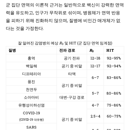
군 집단 면역의 이론적 근거는 일반적으로 백신이 강력한 면역
력을 유도하고, 인구가 무작위로 섞이며, 병원체가 면역 반응
을 피하기 위해 진화하지 않으며, 질병에 비인간 매개체가 없
다는 것을 가정한다.
잘 알려진 감염병의 예상
R
및 HIT (군 집단 면역 임계점)
0
질병
전파 경로
R
HIT
0
홍역
공기 전파
12–18
92–95%
백일해
공기 중 비말
12–17
92–94%
디프테리아
타액
6–7
83–86%
풍진
공기 중 비말
천연두
5–7
80–86%
소아마비
대변-구강 경로
유행성이하선염
4–7
75–86%
COVID-19
2.5–4
60–75%
공기 중 비말
(COVID-19 대유행)
SARS