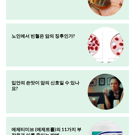
노인에서 빈혈은 암의 징후인가?
입안의 쓴맛이 암의 신호일 수 있나
요?
에제티미브 (에제트롤)의 11가지 부
작용과 이를 줄이는 방법