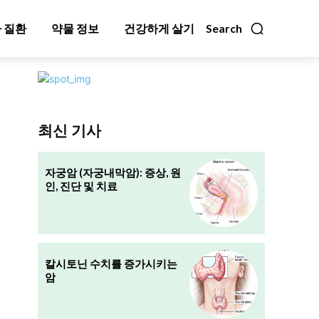
 질환
약물 정보
건강하게 살기
Search
최신 기사
자궁암 (자궁내막암): 증상, 원
인, 진단 및 치료
칼시토닌 수치를 증가시키는
암