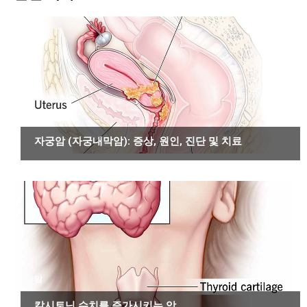
암
자궁암 (자궁내막암): 증상, 원인, 진단 및 치료
암
칼시토닌 수치를 증가시키는 암