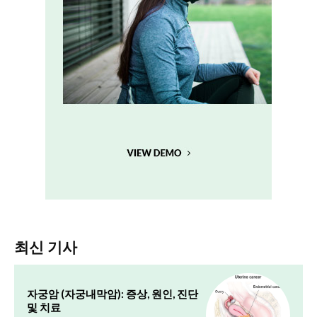
최신 기사
자궁암 (자궁내막암): 증상, 원인, 진단
및 치료