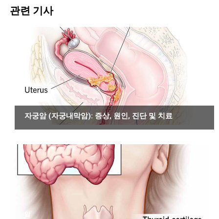
관련 기사
암
자궁암 (자궁내막암): 증상, 원인, 진단 및 치료
암