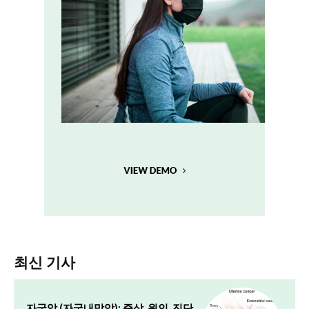
최신 기사
자궁암 (자궁내막암): 증상, 원인, 진단