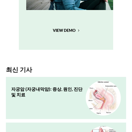
최신 기사
자궁암 (자궁내막암): 증상, 원인, 진단
및 치료