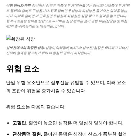
심장 챔버와 판막
. 정상적인 심장은 위쪽에 두 개(받아들이는 챔버)와 아래쪽에 두 개(펌
프 챔버)의 챔버로 구성됩니다. 위쪽 챔버인 우심방과 좌심방은 들어오는 혈액을 받습
니다. 아래쪽 챔버인 더 근육질인 우심실과 좌심실은 심장 밖으로 혈액을 펌프합니다.
혈액의 흐름을 올바른 방향으로 유지하는 심장 판막은 챔버 열림 부분(삼첨판 및 이첨
판)과 출구(폐동맥판 및 대동맥판)입니다.
심부전에서의 확장된 심장
. 심장이 약해짐에 따라(예: 심부전) 심장은 확대되고 나머지
신체에 혈액을 펌프하기 위해 더 열심히 일하기 시작합니다.
위험 요소
단일 위험 요소만으로 심부전을 유발할 수 있으며, 여러 요소
의 조합이 위험을 증가시킬 수 있습니다.
위험 요소는 다음과 같습니다:
고혈압.
혈압이 높으면 심장은 더 열심히 일해야 합니다.
관상동맥 질환.
좁아진 동맥은 심장에 산소가 풍부한 혈액