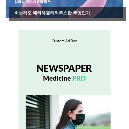
감염성 또는 기생충 질환
비브리오 패라헤몰리티쿠스란 무엇인가