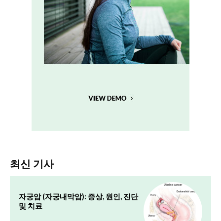
최신 기사
자궁암 (자궁내막암): 증상, 원인, 진단
및 치료