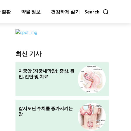
 질환
약물 정보
건강하게 살기
Search
최신 기사
자궁암 (자궁내막암): 증상, 원
인, 진단 및 치료
칼시토닌 수치를 증가시키는
암