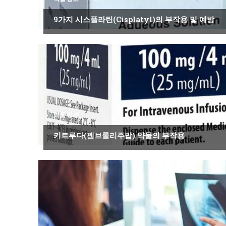
9가지 시스플라틴(Cisplatyl)의 부작용 및 예방
약물 정보
키트루다(펨브롤리주맙) 약물의 부작용