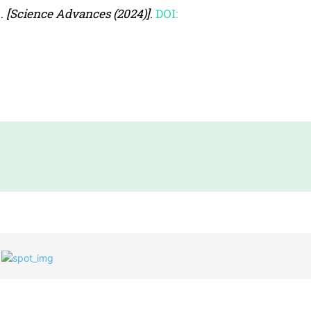
.
[Science Advances (2024)]
.
DOI: