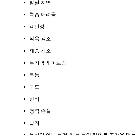
발달 지연
학습 어려움
과민성
식욕 감소
체중 감소
무기력과 피로감
복통
구토
변비
청력 손실
발작
음식이 아닌 물건, 예를 들어 페인트 조각을 먹는 