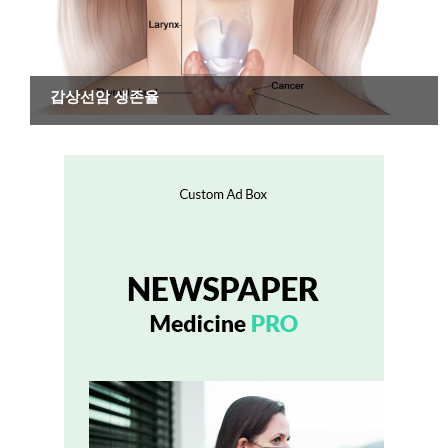
암
갑상선암 생존율