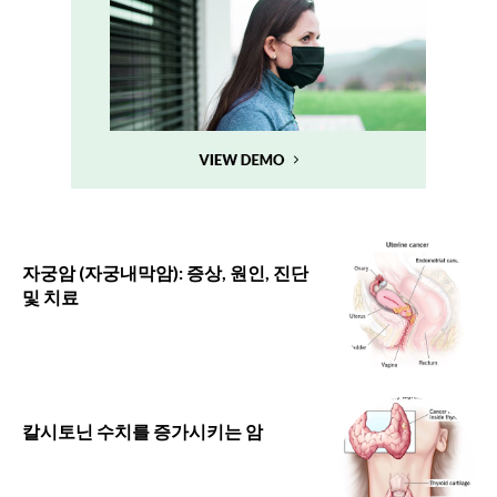
자궁암 (자궁내막암): 증상, 원인, 진단
및 치료
칼시토닌 수치를 증가시키는 암