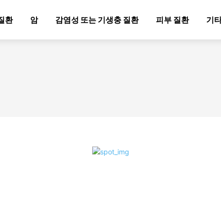
질환
암
감염성 또는 기생충 질환
피부 질환
기타