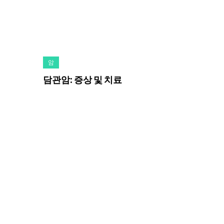
암
담관암: 증상 및 치료