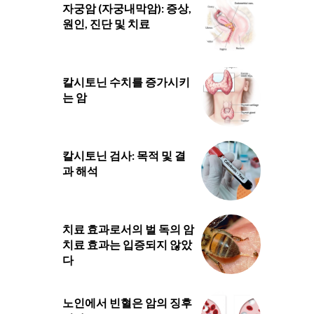
자궁암 (자궁내막암): 증상,
원인, 진단 및 치료
칼시토닌 수치를 증가시키
는 암
칼시토닌 검사: 목적 및 결
과 해석
치료 효과로서의 벌 독의 암
치료 효과는 입증되지 않았
다
노인에서 빈혈은 암의 징후