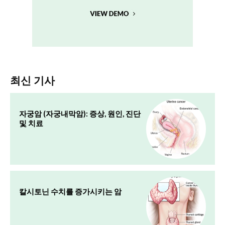
최신 기사
자궁암 (자궁내막암): 증상, 원인, 진단
및 치료
칼시토닌 수치를 증가시키는 암