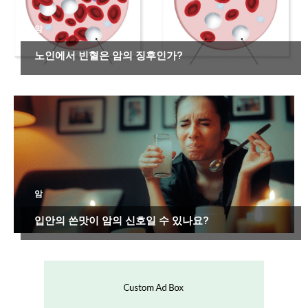
암
노인에서 빈혈은 암의 징후인가?
암
입안의 쓴맛이 암의 신호일 수 있나요?