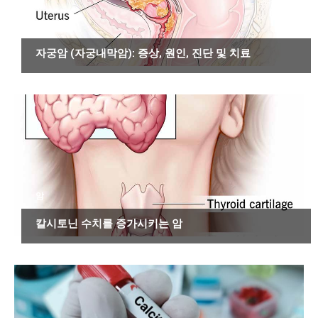
암
자궁암 (자궁내막암): 증상, 원인, 진단 및 치료
암
칼시토닌 수치를 증가시키는 암