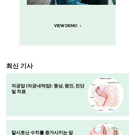
최신 기사
자궁암 (자궁내막암): 증상, 원인, 진단
및 치료
칼시토닌 수치를 증가시키는 암