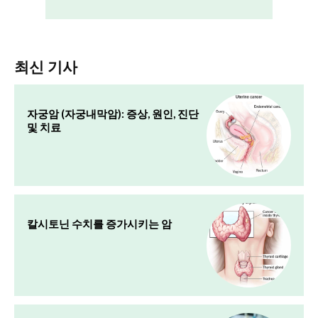
최신 기사
자궁암 (자궁내막암): 증상, 원인, 진단
및 치료
칼시토닌 수치를 증가시키는 암