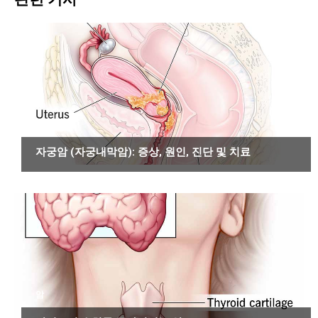
암
자궁암 (자궁내막암): 증상, 원인, 진단 및 치료
암