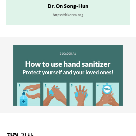
Dr. On Song-Hun
https://drkorea.org
관련 기사