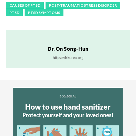
CAUSES OF PTSD
POST-TRAUMATIC STRESS DISORDER
PTSD
PTSD SYMPTOMS
Dr. On Song-Hun
https://drkorea.org