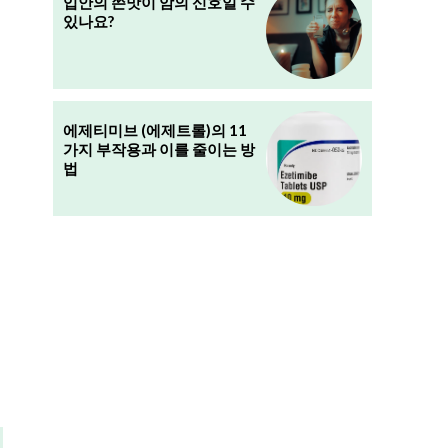
입안의 쓴맛이 암의 신호일 수
있나요?
에제티미브 (에제트롤)의 11
가지 부작용과 이를 줄이는 방
법