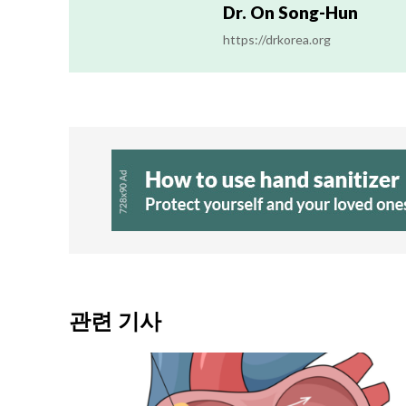
Dr. On Song-Hun
https://drkorea.org
관련 기사