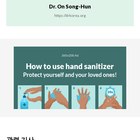
Dr. On Song-Hun
https://drkorea.org
관련 기사