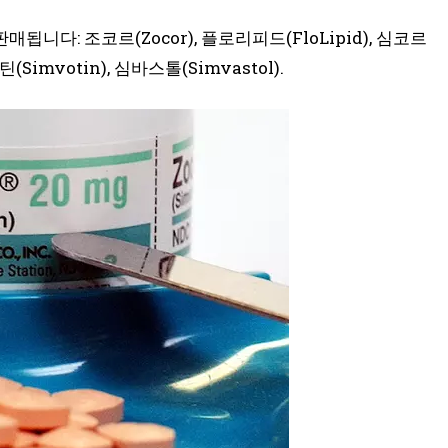
다: 조코르(Zocor), 플로리피드(FloLipid), 심코르
보틴(Simvotin), 심바스톨(Simvastol).