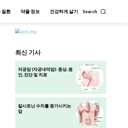
 질환
약물 정보
건강하게 살기
Search
최신 기사
자궁암 (자궁내막암): 증상, 원
인, 진단 및 치료
칼시토닌 수치를 증가시키는
암