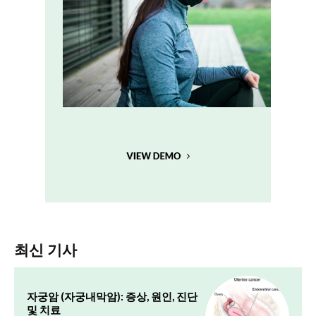
최신 기사
자궁암 (자궁내막암): 증상, 원인, 진단
및 치료