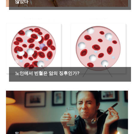
않았다
암
노인에서 빈혈은 암의 징후인가?
암