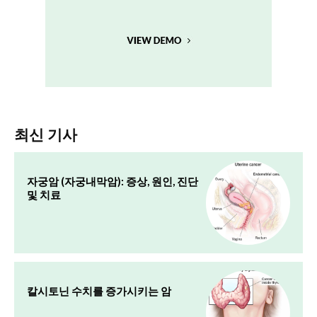
최신 기사
자궁암 (자궁내막암): 증상, 원인, 진단
및 치료
칼시토닌 수치를 증가시키는 암