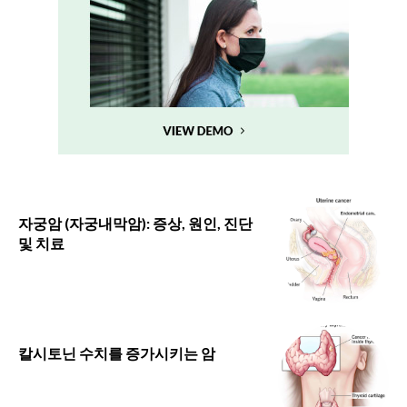
자궁암 (자궁내막암): 증상, 원인, 진단
및 치료
칼시토닌 수치를 증가시키는 암