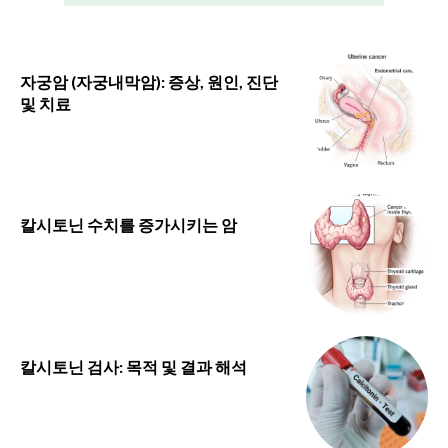
자궁암 (자궁내막암): 증상, 원인, 진단
및 치료
칼시토닌 수치를 증가시키는 암
칼시토닌 검사: 목적 및 결과 해석