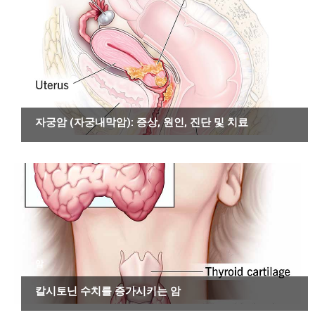
암
자궁암 (자궁내막암): 증상, 원인, 진단 및 치료
암
칼시토닌 수치를 증가시키는 암