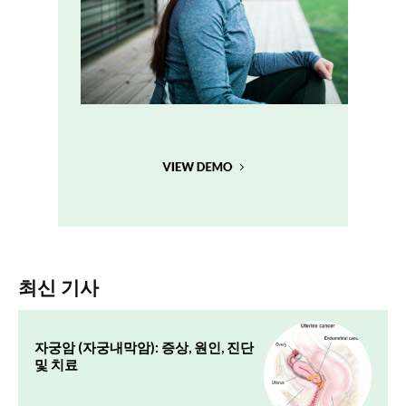
최신 기사
자궁암 (자궁내막암): 증상, 원인, 진단
및 치료