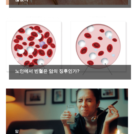
암
노인에서 빈혈은 암의 징후인가?
암