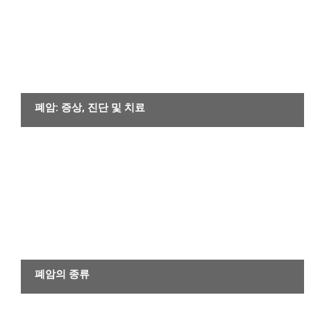
암
폐암: 증상, 진단 및 치료
암
폐암의 종류