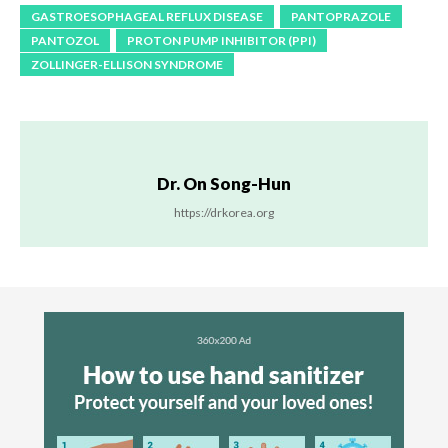
GASTROESOPHAGEAL REFLUX DISEASE
PANTOPRAZOLE
PANTOZOL
PROTON PUMP INHIBITOR (PPI)
ZOLLINGER-ELLISON SYNDROME
Dr. On Song-Hun
https://drkorea.org