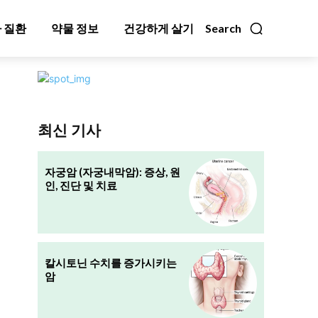
 질환
약물 정보
건강하게 살기
Search
최신 기사
자궁암 (자궁내막암): 증상, 원
인, 진단 및 치료
칼시토닌 수치를 증가시키는
암