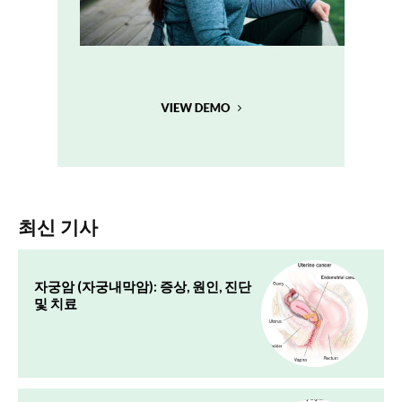
최신 기사
자궁암 (자궁내막암): 증상, 원인, 진단
및 치료