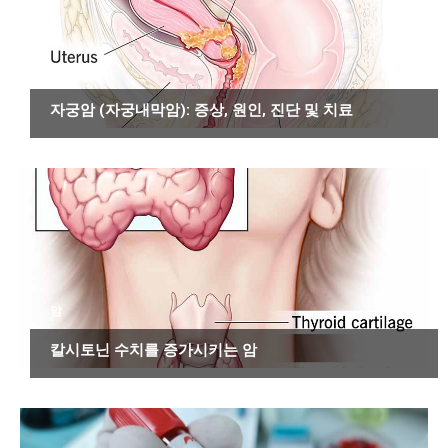
암
자궁암 (자궁내막암): 증상, 원인, 진단 및 치료
암
칼시토닌 수치를 증가시키는 암