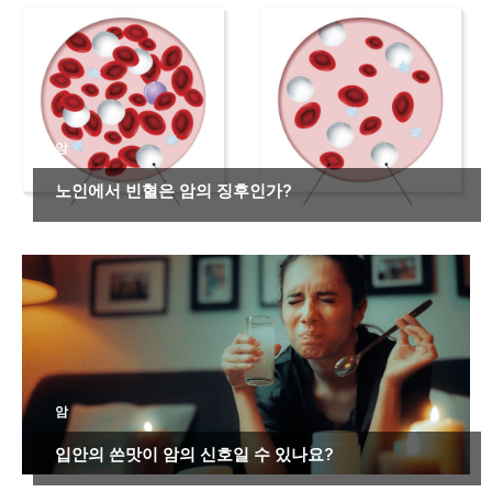
암
노인에서 빈혈은 암의 징후인가?
암
입안의 쓴맛이 암의 신호일 수 있나요?