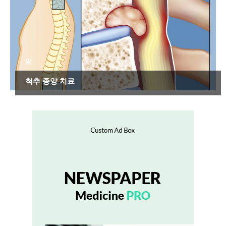
암
척추 종양 치료