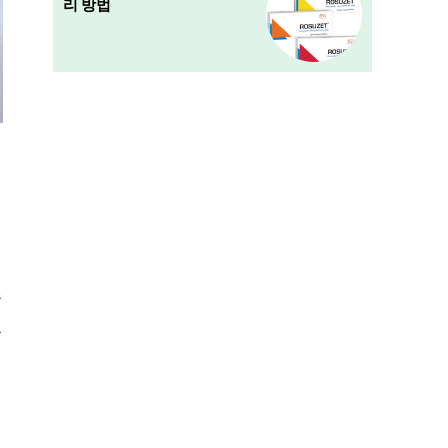
리 방법
습
.
일