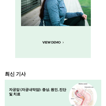
최신 기사
자궁암 (자궁내막암): 증상, 원인, 진단
및 치료