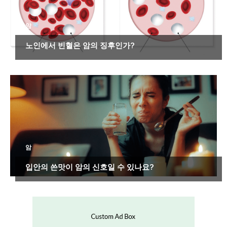
암
노인에서 빈혈은 암의 징후인가?
암
입안의 쓴맛이 암의 신호일 수 있나요?