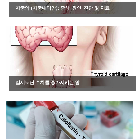
자궁암 (자궁내막암): 증상, 원인, 진단 및 치료
암
칼시토닌 수치를 증가시키는 암