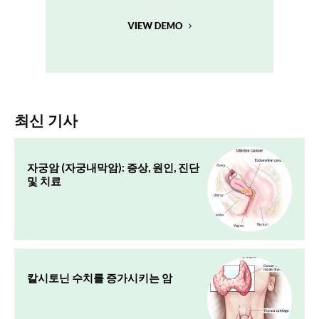
최신 기사
자궁암 (자궁내막암): 증상, 원인, 진단
및 치료
칼시토닌 수치를 증가시키는 암