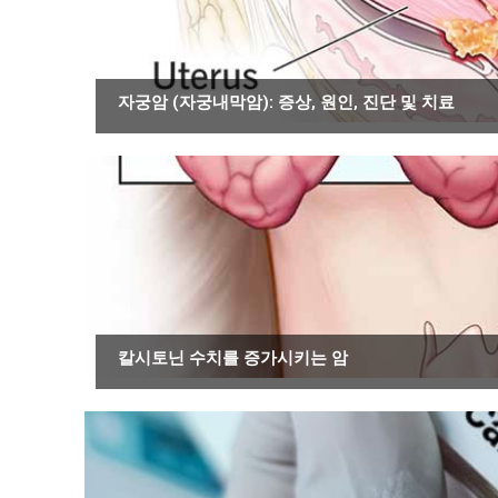
암
자궁암 (자궁내막암): 증상, 원인, 진단 및 치료
암
칼시토닌 수치를 증가시키는 암