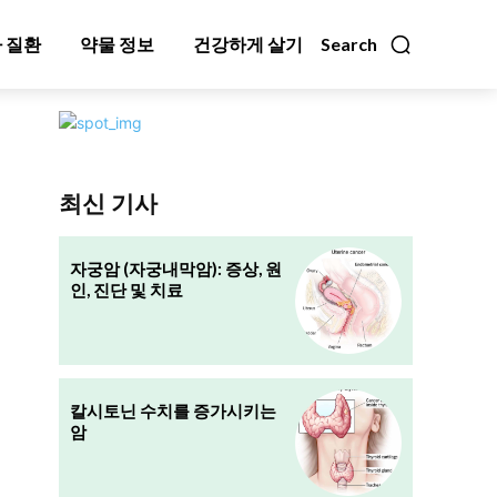
 질환
약물 정보
건강하게 살기
Search
최신 기사
자궁암 (자궁내막암): 증상, 원
인, 진단 및 치료
칼시토닌 수치를 증가시키는
암
협