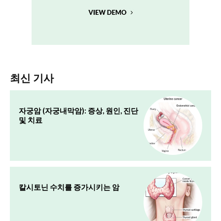
최신 기사
자궁암 (자궁내막암): 증상, 원인, 진단
및 치료
칼시토닌 수치를 증가시키는 암