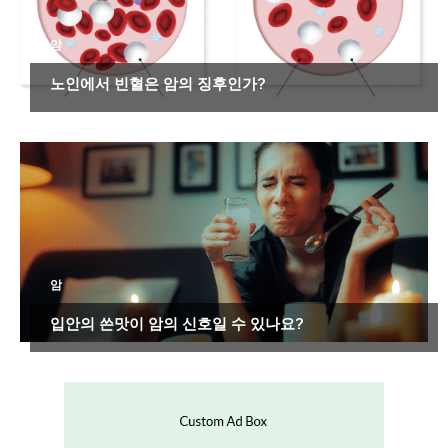
암
노인에서 빈혈은 암의 징후인가?
암
입안의 쓴맛이 암의 신호일 수 있나요?