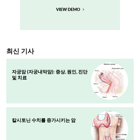
최신 기사
자궁암 (자궁내막암): 증상, 원인, 진단
및 치료
칼시토닌 수치를 증가시키는 암