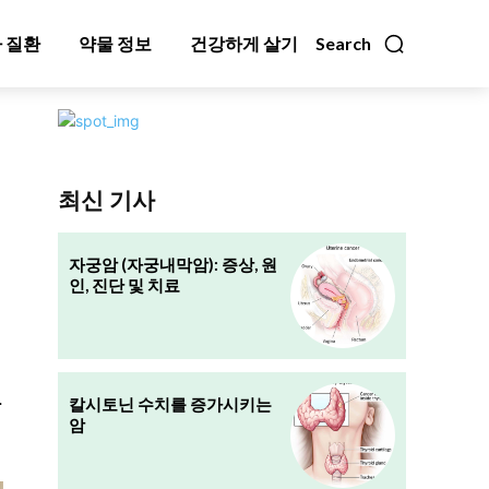
 질환
약물 정보
건강하게 살기
Search
최신 기사
자궁암 (자궁내막암): 증상, 원
인, 진단 및 치료
적
하
칼시토닌 수치를 증가시키는
암